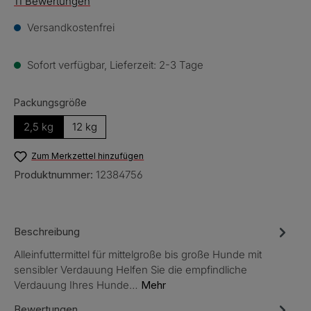
Durchschnittliche Bewertung von 4.9 von 5 Sternen
11 Bewertungen
Versandkostenfrei
Sofort verfügbar, Lieferzeit: 2-3 Tage
auswählen
Packungsgröße
2,5 kg
12 kg
Zum Merkzettel hinzufügen
Produktnummer:
12384756
Beschreibung
Alleinfuttermittel für mittelgroße bis große Hunde mit
sensibler Verdauung Helfen Sie die empfindliche
Verdauung Ihres Hunde…
Mehr
Bewertungen