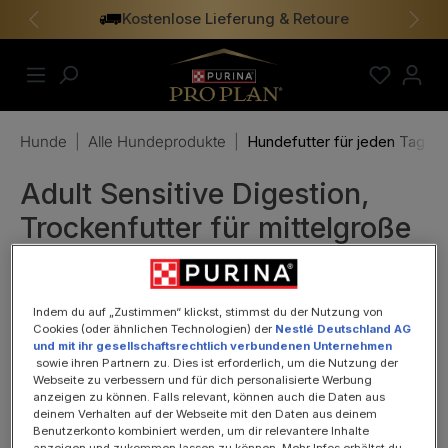
Kostenlose Lieferung & Retoure
alt springen
Vorheriges
Näch
Hunde
|
Alle Hundeprodukte
|
Hundefutter für jeden Tag
Adult Sensitive Digestion,
Trockenfutter für mittelgroße
& große Hunde mit sensibler
Verdauung, Getreidefrei 2,5
Indem du auf „Zustimmen“ klickst, stimmst du der Nutzung von
kg
Cookies (oder ähnlichen Technologien) der
Nestlé Deutschland AG
und mit ihr gesellschaftsrechtlich verbundenen Unternehmen
sowie ihren Partnern zu. Dies ist erforderlich, um die Nutzung der
Webseite zu verbessern und für dich personalisierte Werbung
anzeigen zu können. Falls relevant, können auch die Daten aus
deinem Verhalten auf der Webseite mit den Daten aus deinem
Benutzerkonto kombiniert werden, um dir relevantere Inhalte
anzeigen und zukommen lassen zu können. Mehr Infos erhältst du