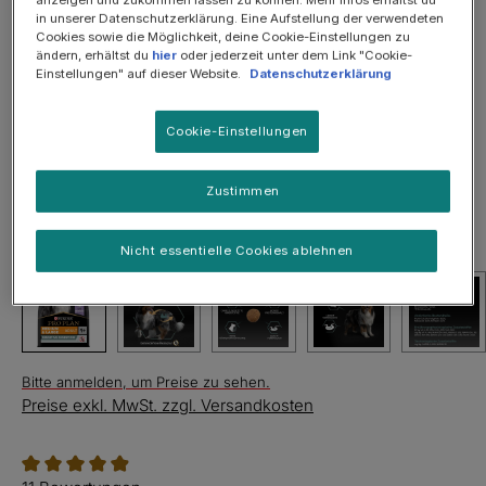
in unserer Datenschutzerklärung. Eine Aufstellung der verwendeten
Bildergalerie überspringen
Cookies sowie die Möglichkeit, deine Cookie-Einstellungen zu
ändern, erhältst du
hier
oder jederzeit unter dem Link "Cookie-
Einstellungen" auf dieser Website.
Datenschutzerklärung
Cookie-Einstellungen
Zustimmen
Nicht essentielle Cookies ablehnen
Bitte anmelden, um Preise zu sehen.
Preise exkl. MwSt. zzgl. Versandkosten