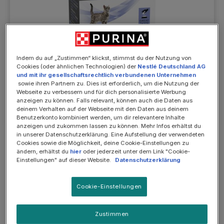
Indem du auf „Zustimmen“ klickst, stimmst du der Nutzung von
Cookies (oder ähnlichen Technologien) der
Nestlé Deutschland AG
und mit ihr gesellschaftsrechtlich verbundenen Unternehmen
sowie ihren Partnern zu. Dies ist erforderlich, um die Nutzung der
Webseite zu verbessern und für dich personalisierte Werbung
anzeigen zu können. Falls relevant, können auch die Daten aus
deinem Verhalten auf der Webseite mit den Daten aus deinem
Benutzerkonto kombiniert werden, um dir relevantere Inhalte
anzeigen und zukommen lassen zu können. Mehr Infos erhältst du
Ergänzungsfuttermittel für Katzen und Kätzchen
in unserer Datenschutzerklärung. Eine Aufstellung der verwendeten
Cookies sowie die Möglichkeit, deine Cookie-Einstellungen zu
FortiFlora Ergänzungsfuttermittel für Katzen zur
ändern, erhältst du
hier
oder jederzeit unter dem Link "Cookie-
Unterstützung der Darmgesundheit, 30 x 1g
Einstellungen" auf dieser Website.
Datenschutzerklärung
Durchschnittliche Bewertung von 4.8 von 5 Sternen
Cookie-Einstellungen
Details
Zustimmen