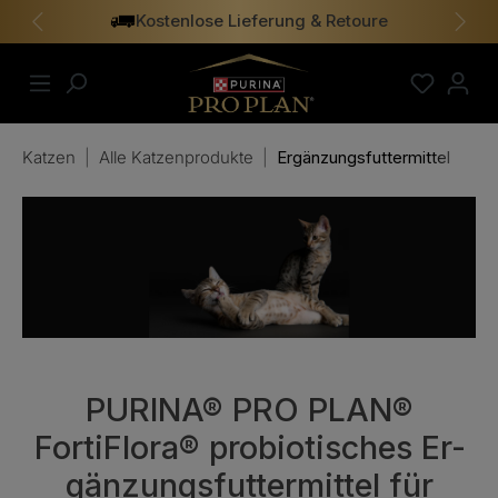
Kostenlose Lieferung & Retoure
alt springen
Vorheriges
Näch
Katzen
|
Alle Katzenprodukte
|
Ergänzungsfuttermittel
PURINA® PRO PLAN®
FortiFlora® probiotisches Er­
gänzungs­futter­mittel für