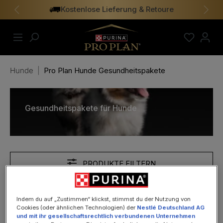
Kostenlose Lieferung & Retoure
alt springen
Vorheriges
Näch
Hunde
|
Pro Plan Hunde Gesundheitspakete
Gesundheitspakete für Hunde
PRODUKTE FILTERN
Indem du auf „Zustimmen“ klickst, stimmst du der Nutzung von
Cookies (oder ähnlichen Technologien) der
Nestlé Deutschland AG
und mit ihr gesellschaftsrechtlich verbundenen Unternehmen