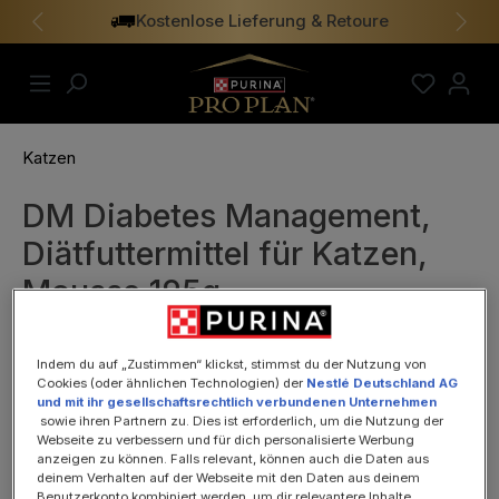
Kostenlose Lieferung & Retoure
alt springen
Vorheriges
Näch
Katzen
DM Diabetes Management,
Diätfuttermittel für Katzen,
Mousse 195g
Indem du auf „Zustimmen“ klickst, stimmst du der Nutzung von
Cookies (oder ähnlichen Technologien) der
Nestlé Deutschland AG
und mit ihr gesellschaftsrechtlich verbundenen Unternehmen
sowie ihren Partnern zu. Dies ist erforderlich, um die Nutzung der
Webseite zu verbessern und für dich personalisierte Werbung
Bildergalerie überspringen
anzeigen zu können. Falls relevant, können auch die Daten aus
deinem Verhalten auf der Webseite mit den Daten aus deinem
Benutzerkonto kombiniert werden, um dir relevantere Inhalte