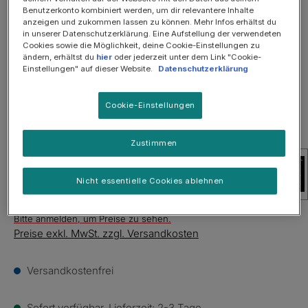
Bildergalerie überspringen
Benutzerkonto kombiniert werden, um dir relevantere Inhalte
anzeigen und zukommen lassen zu können. Mehr Infos erhältst du
in unserer Datenschutzerklärung. Eine Aufstellung der verwendeten
Cookies sowie die Möglichkeit, deine Cookie-Einstellungen zu
ändern, erhältst du
hier
oder jederzeit unter dem Link "Cookie-
Einstellungen" auf dieser Website.
Datenschutzerklärung
Cookie-Einstellungen
Zustimmen
Nicht essentielle Cookies ablehnen
Bitte anmelden, um Preise zu sehen.
Preise exkl. MwSt. zzgl. Versandkosten
Versandkostenfrei
Sofort verfügbar, Lieferzeit: 2-3 Tage