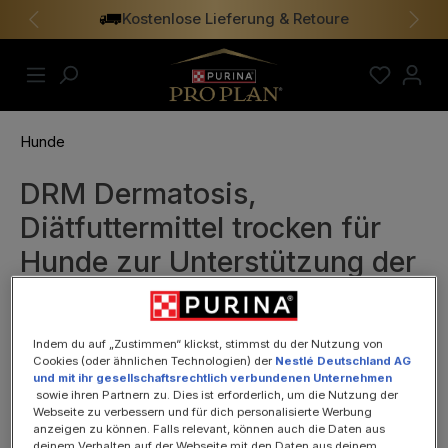
Kostenlose Lieferung & Retoure
alt springen
Vorheriges
Näch
Hunde
DRM Dermatosis,
Diätfuttermittel trocken für
Hunde zur Unterstützung der
Hautfunktion
Indem du auf „Zustimmen“ klickst, stimmst du der Nutzung von
Cookies (oder ähnlichen Technologien) der
Nestlé Deutschland AG
und mit ihr gesellschaftsrechtlich verbundenen Unternehmen
sowie ihren Partnern zu. Dies ist erforderlich, um die Nutzung der
Webseite zu verbessern und für dich personalisierte Werbung
anzeigen zu können. Falls relevant, können auch die Daten aus
deinem Verhalten auf der Webseite mit den Daten aus deinem