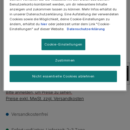
Bildergalerie überspringen
Benutzerkonto kombiniert werden, um dir relevantere Inhalte
anzeigen und zukommen lassen zu können. Mehr Infos erhältst du
in unserer Datenschutzerklärung. Eine Aufstellung der verwendeten
Cookies sowie die Möglichkeit, deine Cookie-Einstellungen zu
ändern, erhältst du
hier
oder jederzeit unter dem Link "Cookie-
Einstellungen" auf dieser Website.
Datenschutzerklärung
Cookie-Einstellungen
Zustimmen
Nicht essentielle Cookies ablehnen
Bitte anmelden, um Preise zu sehen.
Preise exkl. MwSt. zzgl. Versandkosten
Versandkostenfrei
Sofort verfügbar, Lieferzeit: 2-3 Tage