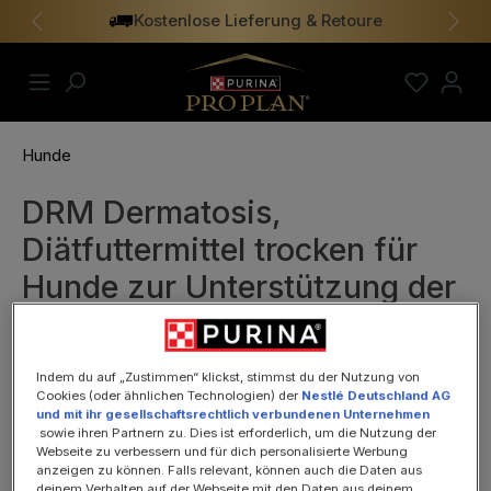
Kostenlose Lieferung & Retoure
alt springen
Vorheriges
Näch
Hunde
DRM Dermatosis,
Diätfuttermittel trocken für
Hunde zur Unterstützung der
Hautfunktion, 3kg
Indem du auf „Zustimmen“ klickst, stimmst du der Nutzung von
Cookies (oder ähnlichen Technologien) der
Nestlé Deutschland AG
und mit ihr gesellschaftsrechtlich verbundenen Unternehmen
sowie ihren Partnern zu. Dies ist erforderlich, um die Nutzung der
Webseite zu verbessern und für dich personalisierte Werbung
anzeigen zu können. Falls relevant, können auch die Daten aus
deinem Verhalten auf der Webseite mit den Daten aus deinem