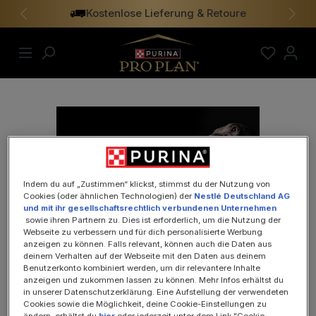
Kostenlose Lieferung & Retoure
alt springen
Vorheriges
Näch
Indem du auf „Zustimmen“ klickst, stimmst du der Nutzung von
Cookies (oder ähnlichen Technologien) der
Nestlé Deutschland AG
und mit ihr gesellschaftsrechtlich verbundenen Unternehmen
sowie ihren Partnern zu. Dies ist erforderlich, um die Nutzung der
Webseite zu verbessern und für dich personalisierte Werbung
anzeigen zu können. Falls relevant, können auch die Daten aus
deinem Verhalten auf der Webseite mit den Daten aus deinem
Benutzerkonto kombiniert werden, um dir relevantere Inhalte
Praxis registrieren, zum
anzeigen und zukommen lassen zu können. Mehr Infos erhältst du
Mitarbeiterprogramm anmelden und
in unserer Datenschutzerklärung. Eine Aufstellung der verwendeten
Cookies sowie die Möglichkeit, deine Cookie-Einstellungen zu
doppelt profitieren
ändern, erhältst du
hier
oder jederzeit unter dem Link "Cookie-