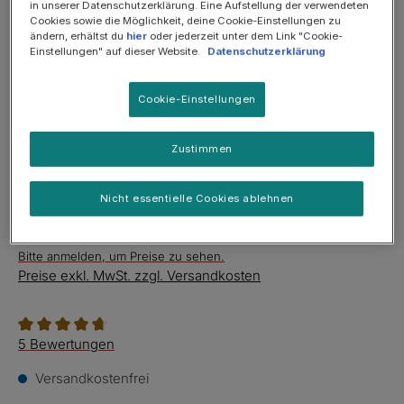
in unserer Datenschutzerklärung. Eine Aufstellung der verwendeten
Cookies sowie die Möglichkeit, deine Cookie-Einstellungen zu
ändern, erhältst du
hier
oder jederzeit unter dem Link "Cookie-
Einstellungen" auf dieser Website.
Datenschutzerklärung
Cookie-Einstellungen
Zustimmen
Nicht essentielle Cookies ablehnen
Bitte anmelden, um Preise zu sehen.
Preise exkl. MwSt. zzgl. Versandkosten
Durchschnittliche Bewertung von 4.8 von 5 Sternen
5 Bewertungen
Versandkostenfrei