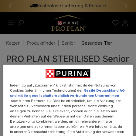
Kostenlose Lieferung & Retoure
alt springen
Vorheriges
Näch
Katzen
|
Produktfinder
|
Senior
|
Gesundes Tier
PRO PLAN STERILISED Senior
Nassfutter Truthahn in Sauce
10 x 85g
Indem du auf „Zustimmen“ klickst, stimmst du der Nutzung von
Cookies (oder ähnlichen Technologien) der
Nestlé Deutschland AG
und mit ihr gesellschaftsrechtlich verbundenen Unternehmen
sowie ihren Partnern zu. Dies ist erforderlich, um die Nutzung der
Webseite zu verbessern und für dich personalisierte Werbung
anzeigen zu können. Falls relevant, können auch die Daten aus
deinem Verhalten auf der Webseite mit den Daten aus deinem
Benutzerkonto kombiniert werden, um dir relevantere Inhalte
Bildergalerie überspringen
anzeigen und zukommen lassen zu können. Mehr Infos erhältst du
in unserer Datenschutzerklärung. Eine Aufstellung der verwendeten