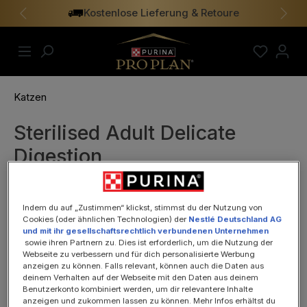
Kostenlose Lieferung & Retoure
alt springen
Vorheriges
Näch
Katzen
Sterilised Adult Delicate
Digestion,
Katzentrockenfutter bei
empfindlicher Verdauung,
Indem du auf „Zustimmen“ klickst, stimmst du der Nutzung von
10kg
Cookies (oder ähnlichen Technologien) der
Nestlé Deutschland AG
und mit ihr gesellschaftsrechtlich verbundenen Unternehmen
sowie ihren Partnern zu. Dies ist erforderlich, um die Nutzung der
Webseite zu verbessern und für dich personalisierte Werbung
anzeigen zu können. Falls relevant, können auch die Daten aus
deinem Verhalten auf der Webseite mit den Daten aus deinem
Benutzerkonto kombiniert werden, um dir relevantere Inhalte
anzeigen und zukommen lassen zu können. Mehr Infos erhältst du