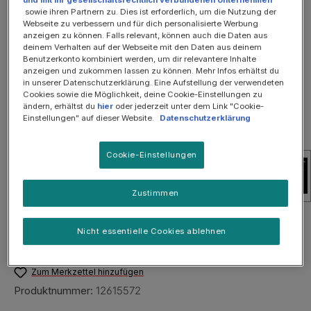
Bildergalerie überspringen
und mit ihr gesellschaftsrechtlich verbundenen Unternehmen
sowie ihren Partnern zu. Dies ist erforderlich, um die Nutzung der
Webseite zu verbessern und für dich personalisierte Werbung
anzeigen zu können. Falls relevant, können auch die Daten aus
deinem Verhalten auf der Webseite mit den Daten aus deinem
Benutzerkonto kombiniert werden, um dir relevantere Inhalte
anzeigen und zukommen lassen zu können. Mehr Infos erhältst du
in unserer Datenschutzerklärung. Eine Aufstellung der verwendeten
Cookies sowie die Möglichkeit, deine Cookie-Einstellungen zu
ändern, erhältst du
hier
oder jederzeit unter dem Link "Cookie-
Einstellungen" auf dieser Website.
Datenschutzerklärung
Cookie-Einstellungen
Zustimmen
Bitte anmelden, um Preise zu sehen.
Nicht essentielle Cookies ablehnen
Preise exkl. MwSt. zzgl. Versandkosten
Zum Merkzettel hinzufügen
Produktnummer:
12615572