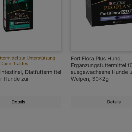
uttermittel zur Unterstützung
FortiFlora Plus Hund,
Darm-Traktes
Ergänzungsfuttermittel fü
ntestinal, Diätfuttermittel
ausgewachsene Hunde 
ür Hunde zur
Welpen, 30x2g
tzung des Magen-Darm-
Details
Details