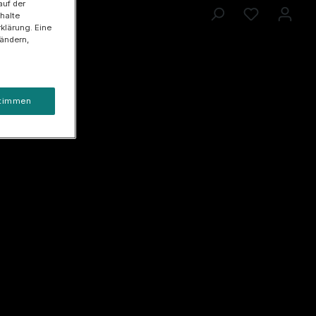
auf der
halte
klärung. Eine
 ändern,
timmen