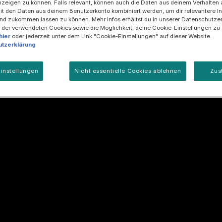
zeigen zu können. Falls relevant, können auch die Daten aus deinem Verhalten 
tes
Mitarbeiterprogramm
Thank you
t den Daten aus deinem Benutzerkonto kombiniert werden, um dir relevantere In
nd zukommen lassen zu können. Mehr Infos erhältst du in unserer Datenschutzer
 der verwendeten Cookies sowie die Möglichkeit, deine Cookie-Einstellungen zu
hier
oder jederzeit unter dem Link "Cookie-Einstellungen" auf dieser Website.
tzerklärung
instellungen
Nicht essentielle Cookies ablehnen
Zus