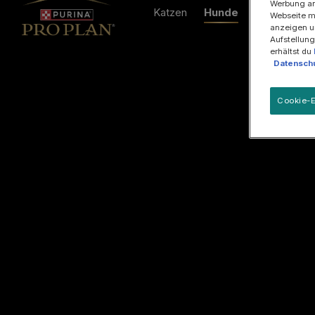
Werbung an
Katzen
Hunde
Wissenswer
Webseite mi
anzeigen u
Aufstellung
erhältst du
Datenschu
Cookie-E