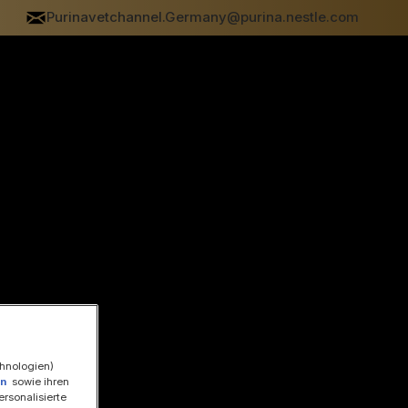
Purinavetchannel.Germany@purina.nestle.com
chnologien)
en
sowie ihren
ersonalisierte