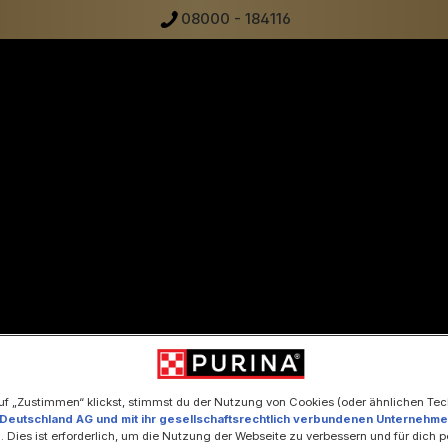
08000 - 184116
uf „Zustimmen“ klickst, stimmst du der Nutzung von Cookies (oder ähnlichen Te
 Deutschland AG und mit ihr gesellschaftsrechtlich verbundenen Unternehm
. Dies ist erforderlich, um die Nutzung der Webseite zu verbessern und für dich p