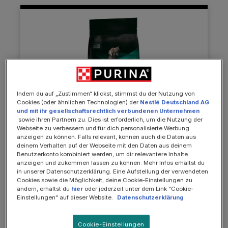
Indem du auf „Zustimmen“ klickst, stimmst du der Nutzung von
Cookies (oder ähnlichen Technologien) der
Nestlé Deutschland AG
und mit ihr gesellschaftsrechtlich verbundenen Unternehmen
sowie ihren Partnern zu. Dies ist erforderlich, um die Nutzung der
Webseite zu verbessern und für dich personalisierte Werbung
anzeigen zu können. Falls relevant, können auch die Daten aus
deinem Verhalten auf der Webseite mit den Daten aus deinem
Benutzerkonto kombiniert werden, um dir relevantere Inhalte
anzeigen und zukommen lassen zu können. Mehr Infos erhältst du
Diät-Alleinfuttermittel zur Unterstützung des Magen-
in unserer Datenschutzerklärung. Eine Aufstellung der verwendeten
Darm-Traktes
Cookies sowie die Möglichkeit, deine Cookie-Einstellungen zu
ändern, erhältst du
hier
oder jederzeit unter dem Link "Cookie-
EN Gastrointestinal, Diätfuttermittel trocken
Einstellungen" auf dieser Website.
Datenschutzerklärung
für Hunde zur Unterstützung des Magen-
Darm-Traktes
Cookie-Einstellungen