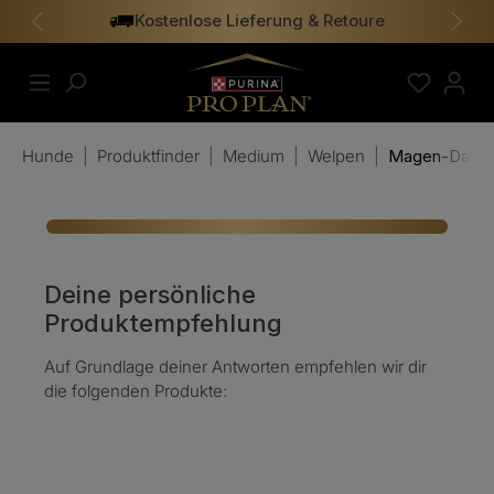
Kostenlose Lieferung & Retoure
alt springen
Vorheriges
Näch
Hunde
|
Produktfinder
|
Medium
|
Welpen
|
Magen-Darm-
Deine persönliche
Produktempfehlung
Auf Grundlage deiner Antworten empfehlen wir dir
die folgenden Produkte: