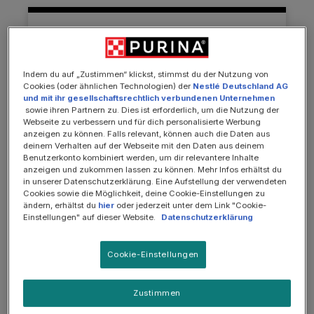
Indem du auf „Zustimmen“ klickst, stimmst du der Nutzung von
Cookies (oder ähnlichen Technologien) der
Nestlé Deutschland AG
und mit ihr gesellschaftsrechtlich verbundenen Unternehmen
sowie ihren Partnern zu. Dies ist erforderlich, um die Nutzung der
Webseite zu verbessern und für dich personalisierte Werbung
anzeigen zu können. Falls relevant, können auch die Daten aus
deinem Verhalten auf der Webseite mit den Daten aus deinem
Benutzerkonto kombiniert werden, um dir relevantere Inhalte
anzeigen und zukommen lassen zu können. Mehr Infos erhältst du
in unserer Datenschutzerklärung. Eine Aufstellung der verwendeten
Cookies sowie die Möglichkeit, deine Cookie-Einstellungen zu
ändern, erhältst du
hier
oder jederzeit unter dem Link "Cookie-
Einstellungen" auf dieser Website.
Datenschutzerklärung
Diät-Alleinfuttermittel bei Futtermittelunverträglichkeit
HA Hypoallergenic, Diätfuttermittel trocken
Cookie-Einstellungen
für Katzen mit Futtermittelunverträglichkeit,
325g
Zustimmen
Durchschnittliche Bewertung von 5 von 5 Sternen