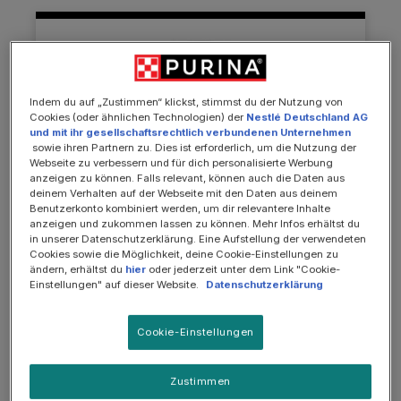
Indem du auf „Zustimmen“ klickst, stimmst du der Nutzung von
Cookies (oder ähnlichen Technologien) der
Nestlé Deutschland AG
und mit ihr gesellschaftsrechtlich verbundenen Unternehmen
sowie ihren Partnern zu. Dies ist erforderlich, um die Nutzung der
Webseite zu verbessern und für dich personalisierte Werbung
anzeigen zu können. Falls relevant, können auch die Daten aus
deinem Verhalten auf der Webseite mit den Daten aus deinem
Benutzerkonto kombiniert werden, um dir relevantere Inhalte
anzeigen und zukommen lassen zu können. Mehr Infos erhältst du
in unserer Datenschutzerklärung. Eine Aufstellung der verwendeten
Cookies sowie die Möglichkeit, deine Cookie-Einstellungen zu
ändern, erhältst du
hier
oder jederzeit unter dem Link "Cookie-
Einstellungen" auf dieser Website.
Datenschutzerklärung
Ergänzungsfuttermittel für Katzen und Kätzchen
FortiFlora Chews, Ergänzungsfuttermittel für
Cookie-Einstellungen
Katzen zur Unterstützung der
Darmgesundheit, 30 Kautabletten
Zustimmen