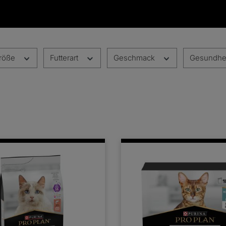
röße
Futterart
Geschmack
Gesundhe