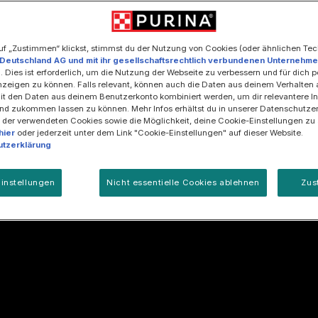
tes
Mitarbeiterprogramm
Thank you
uf „Zustimmen“ klickst, stimmst du der Nutzung von Cookies (oder ähnlichen Te
 Deutschland AG und mit ihr gesellschaftsrechtlich verbundenen Unternehm
. Dies ist erforderlich, um die Nutzung der Webseite zu verbessern und für dich p
zeigen zu können. Falls relevant, können auch die Daten aus deinem Verhalten 
t den Daten aus deinem Benutzerkonto kombiniert werden, um dir relevantere In
nd zukommen lassen zu können. Mehr Infos erhältst du in unserer Datenschutzer
 der verwendeten Cookies sowie die Möglichkeit, deine Cookie-Einstellungen zu
hier
oder jederzeit unter dem Link "Cookie-Einstellungen" auf dieser Website.
tzerklärung
instellungen
Nicht essentielle Cookies ablehnen
Zus