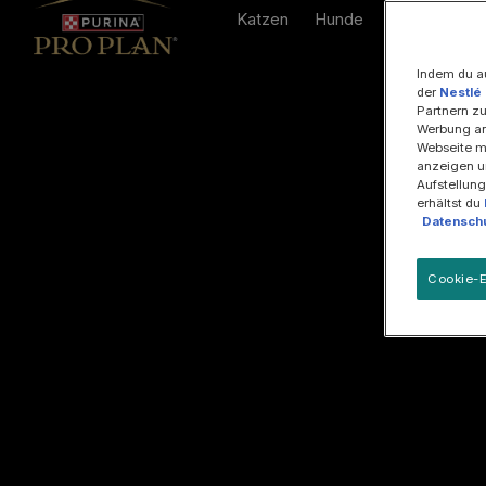
Katzen
Hunde
Wissenswer
Indem du a
der
Nestlé
Partnern zu
Werbung an
Webseite mi
anzeigen u
Aufstellung
erhältst du
Datenschu
Cookie-E