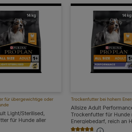
er für übergewichtige oder
Trockenfutter bei hohem Ener
Hunde
Allsize Adult Performanc
lt Light/Sterilised,
Trockenfutter für Hunde
ter für Hunde aller
Energiebedarf, reich an 
eich an Huhn, 14kg
Durchschnittliche Bewertung 