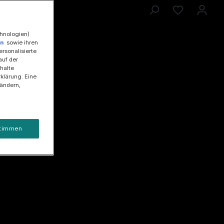
chnologien)
en
sowie ihren
ersonalisierte
auf der
halte
klärung. Eine
 ändern,
timmen