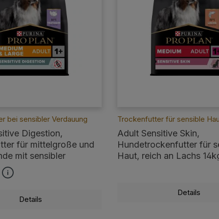
er bei sensibler Verdauung
Trockenfutter für sensible Ha
itive Digestion,
Adult Sensitive Skin,
ter für mittelgroße und
Hundetrockenfutter für s
de mit sensibler
Haut, reich an Lachs 14k
, Getreidefrei
tliche Bewertung von 4.9 von 5 Sternen
Details
Details