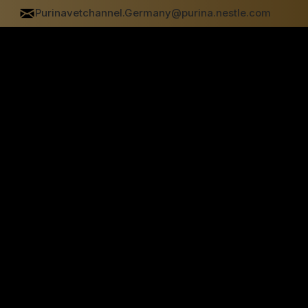
Purinavetchannel.Germany@purina.nestle.com