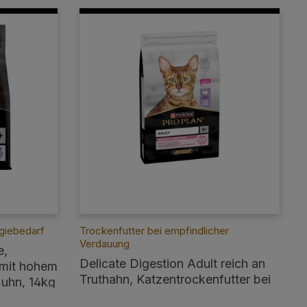
giebedarf
Trockenfutter bei empfindlicher
Verdauung
e,
Delicate Digestion Adult reich an
 mit hohem
Truthahn, Katzentrockenfutter bei
Huhn, 14kg
empfindlicher Verdauung, 10kg
von 4.7 von 5 Sternen