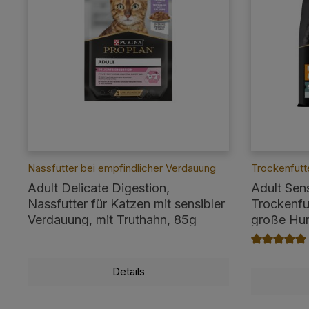
Nassfutter bei empfindlicher Verdauung
Trockenfutt
Adult Delicate Digestion,
Adult Sens
Nassfutter für Katzen mit sensibler
Trockenfut
Verdauung, mit Truthahn, 85g
große Hun
Verdauung
Durchschnit
Details