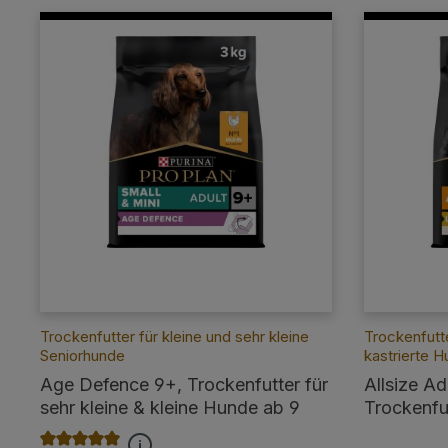
Trockenfutter für kleine und sehr kleine
Trockenfutt
Seniorhunde
kastrierte 
Age Defence 9+, Trockenfutter für
Allsize Adu
sehr kleine & kleine Hunde ab 9
Trockenfut
Jahren, reich an Huhn 3kg
Größen, r
Durchschnittliche Bewertung von 5 von 5 Sternen